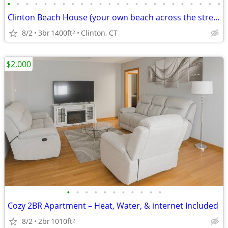
•
•
•
•
•
•
•
•
•
•
•
•
•
•
•
•
•
•
•
•
•
•
•
•
Clinton Beach House (your own beach across the street), Avail. 9/1/26
8/2
3br
1400ft
Clinton, CT
2
$2,000
•
•
•
•
•
•
•
•
•
•
•
Cozy 2BR Apartment – Heat, Water, & internet Included
8/2
2br
1010ft
2