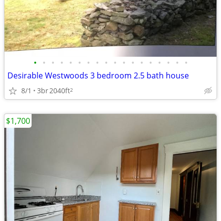
•
•
•
•
•
•
•
•
•
•
•
•
•
•
•
•
•
•
Desirable Westwoods 3 bedroom 2.5 bath house
8/1
3br
2040ft
2
$1,700