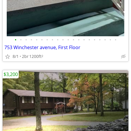
•
•
•
•
•
•
•
•
•
•
•
•
•
•
•
•
•
•
•
•
753 Winchester avenue, First Floor
8/1
2br
1200ft
2
$3,200