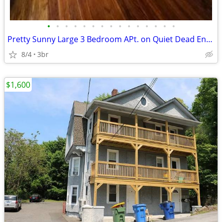
•
•
•
•
•
•
•
•
•
•
•
•
•
•
•
Pretty Sunny Large 3 Bedroom APt. on Quiet Dead End Block in Waterbury
8/4
3br
$1,600