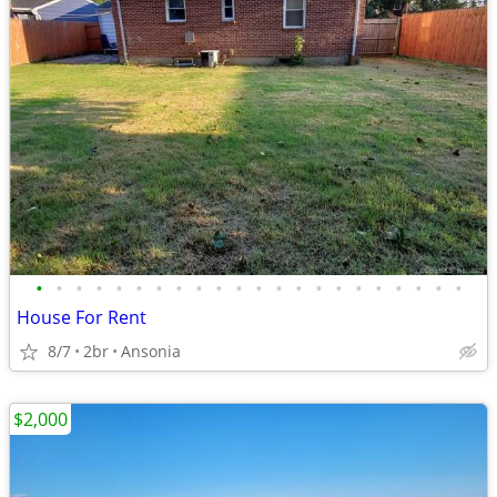
•
•
•
•
•
•
•
•
•
•
•
•
•
•
•
•
•
•
•
•
•
•
House For Rent
8/7
2br
Ansonia
$2,000