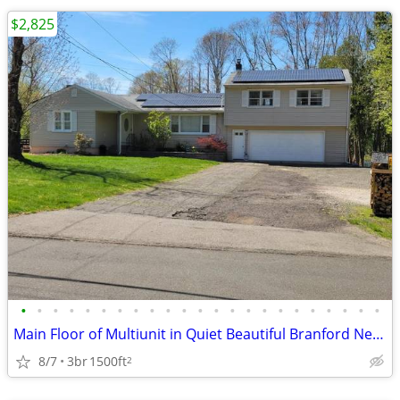
$2,825
•
•
•
•
•
•
•
•
•
•
•
•
•
•
•
•
•
•
•
•
•
•
•
Main Floor of Multiunit in Quiet Beautiful Branford Neighborhood
8/7
3br
1500ft
2