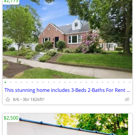
$2,775
•
•
•
•
•
•
•
•
•
•
•
•
•
•
•
•
•
•
•
•
•
•
•
•
This stunning home includes 3-Beds 2-Baths For Rent In A Good & Fantas
8/6
3br
1826ft
2
$2,500