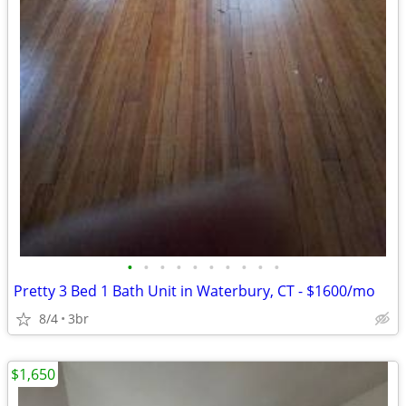
•
•
•
•
•
•
•
•
•
•
Pretty 3 Bed 1 Bath Unit in Waterbury, CT - $1600/mo
8/4
3br
$1,650