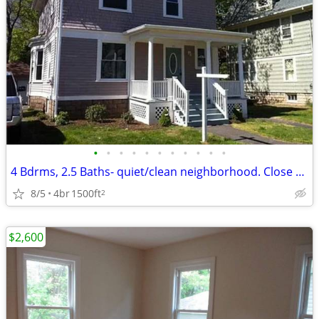
•
•
•
•
•
•
•
•
•
•
•
4 Bdrms, 2.5 Baths- quiet/clean neighborhood. Close to VA hospital and
8/5
4br
1500ft
2
$2,600