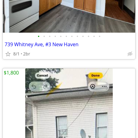
•
•
•
•
•
•
•
•
•
•
•
•
739 Whitney Ave, #3 New Haven
8/1
2br
$1,800