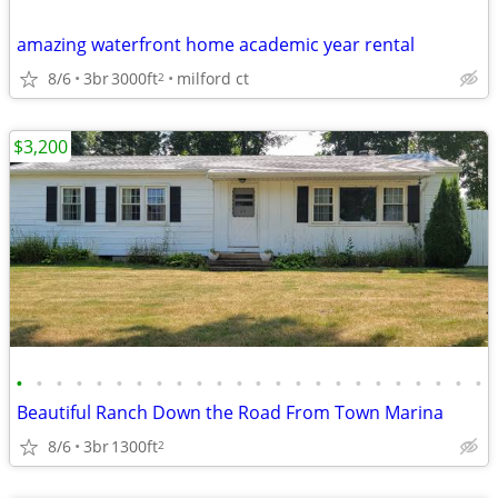
amazing waterfront home academic year rental
8/6
3br
3000ft
milford ct
2
$3,200
•
•
•
•
•
•
•
•
•
•
•
•
•
•
•
•
•
•
•
•
•
•
•
•
Beautiful Ranch Down the Road From Town Marina
8/6
3br
1300ft
2