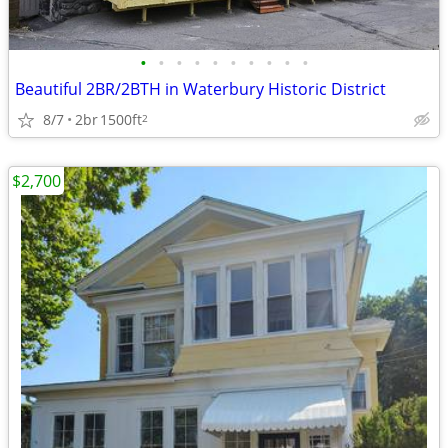
•
•
•
•
•
•
•
•
•
•
Beautiful 2BR/2BTH in Waterbury Historic District
8/7
2br
1500ft
2
$2,700