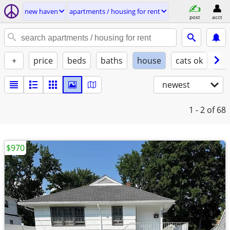
new haven
apartments / housing for rent
post
acct
+
price
beds
baths
house
cats ok
do
newest
1 - 2
of 68
$970