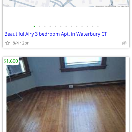
•
•
•
•
•
•
•
•
•
•
•
•
•
Beautiful Airy 3 bedroom Apt. in Waterbury CT
8/4
2br
$1,600