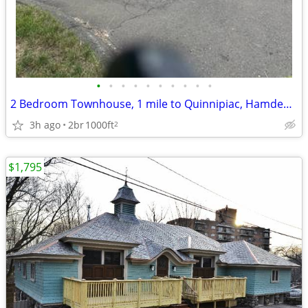
•
•
•
•
•
•
•
•
•
•
2 Bedroom Townhouse, 1 mile to Quinnipiac, Hamden $2200/mo - Available
3h ago
2br
1000ft
2
$1,795