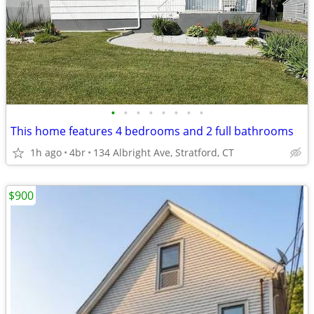
•
•
•
•
•
•
•
•
This home features 4 bedrooms and 2 full bathrooms
1h ago
4br
134 Albright Ave, Stratford, CT
$900