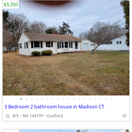
$3,350
•
•
•
•
•
•
•
•
•
•
•
•
•
•
•
•
•
•
3 Bedroom 2 bathroom house in Madison CT
8/5
3br
1491ft
Guilford
2