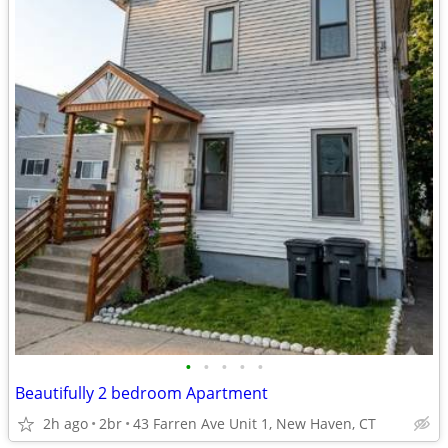
•
•
•
•
•
Beautifully 2 bedroom Apartment
2h ago
2br
43 Farren Ave Unit 1, New Haven, CT