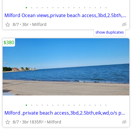
•
•
•
•
•
•
•
•
•
•
•
•
•
•
•
•
Milford Ocean views,private beach access,3bd,2.5bth,eik,wd,o/s park,
8/7
3br
Milford
show duplicates
$380
•
•
•
•
•
•
•
•
•
•
•
•
•
•
•
•
Milford ,private beach access,3bd,2.5bth,eik,wd,o/s park,
8/7
3br
1835ft
Milford
2