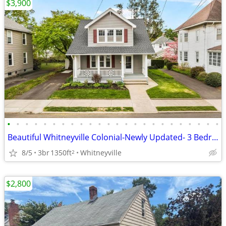
$3,900
•
•
•
•
•
•
•
•
•
•
•
•
•
•
•
•
•
•
•
•
•
•
•
•
Beautiful Whitneyville Colonial-Newly Updated- 3 Bedrooms-1 1/2 Bath
8/5
3br
1350ft
Whitneyville
2
$2,800