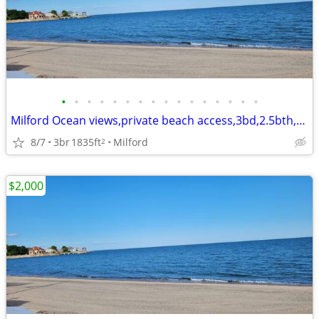
•
•
•
•
•
•
•
•
•
•
•
•
•
•
•
•
Milford Ocean views,private beach access,3bd,2.5bth,eik,wd,o/s park,
8/7
3br
1835ft
Milford
2
$2,000