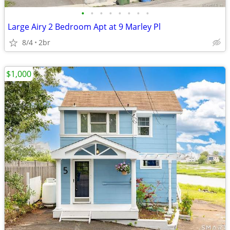
•
•
•
•
•
•
•
•
Large Airy 2 Bedroom Apt at 9 Marley Pl
8/4
2br
$1,000