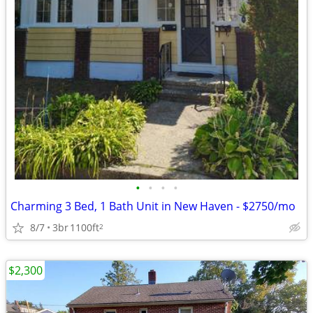
•
•
•
•
Charming 3 Bed, 1 Bath Unit in New Haven - $2750/mo
8/7
3br
1100ft
2
$2,300