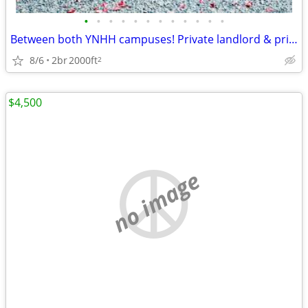
•
•
•
•
•
•
•
•
•
•
•
•
Between both YNHH campuses! Private landlord & private dwelling!
8/6
2br
2000ft
2
$4,500
no image