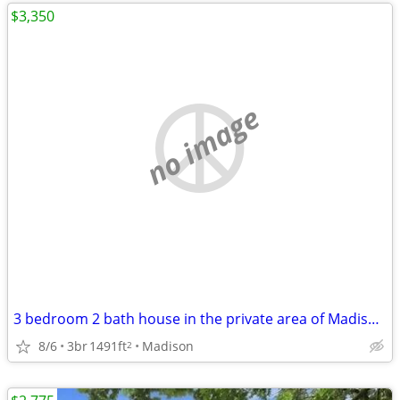
$3,350
no image
3 bedroom 2 bath house in the private area of Madison, CT
8/6
3br
1491ft
Madison
2