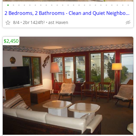
•
•
•
•
•
•
•
•
•
•
•
•
•
•
•
•
•
•
•
•
•
•
•
2 Bedrooms, 2 Bathrooms - Clean and Quiet Neighborhood
8/4
2br
1424ft
ast Haven
2
$2,450