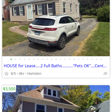
•
•
•
•
•
•
•
•
•
•
•
•
•
•
•
•
•
•
•
•
•
HOUSE for Lease.....2 Full Baths..........."Pets OK"....Central Air !
8/5
4br
Hamden
$3,500