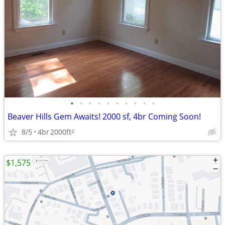
•
•
•
•
•
•
•
•
•
•
Beaver Hills Gem Awaits! 2000 sf, 4br Coming Soon!
8/5
4br
2000ft
2
$1,575