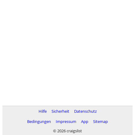
Hilfe
Sicherheit
Datenschutz
Bedingungen
Impressum
App
Sitemap
© 2026 craigslist