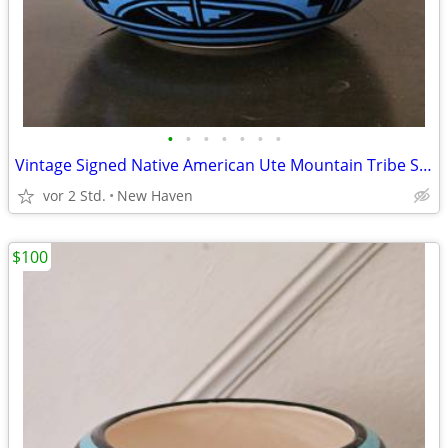
•
•
•
•
•
•
•
Vintage Signed Native American Ute Mountain Tribe Southwestern Pottery
vor 2 Std.
New Haven
$100