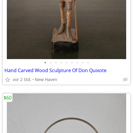
•
•
•
•
•
•
•
•
•
Hand Carved Wood Sculpture Of Don Quixote
vor 2 Std.
New Haven
$60