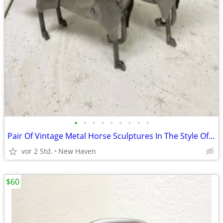
•
•
•
•
•
•
•
•
•
Pair Of Vintage Metal Horse Sculptures In The Style Of Manuel Felguére
vor 2 Std.
New Haven
$60