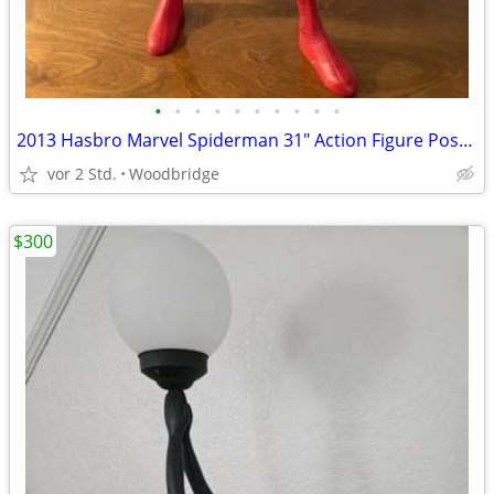
•
•
•
•
•
•
•
•
•
•
2013 Hasbro Marvel Spiderman 31" Action Figure Poseable Jumbo Display
vor 2 Std.
Woodbridge
$300