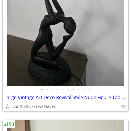
•
•
•
•
•
•
•
•
•
•
Large Vintage Art Deco Revival Style Nude Figure Table Lamp
vor 2 Std.
New Haven
$150