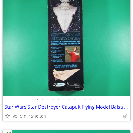
•
•
•
•
•
•
•
•
•
•
•
•
Star Wars Star Destroyer Catapult Flying Model Balsa Wood 1996 Estes
vor 9 m
Shelton