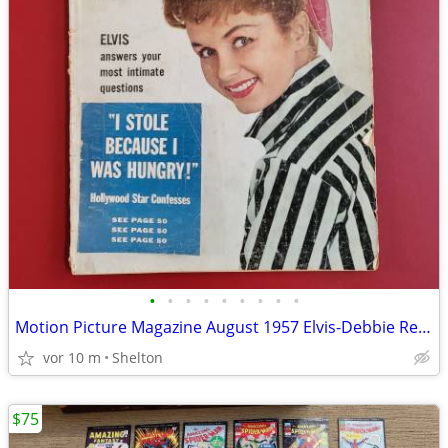
•
•
•
•
•
•
•
•
•
Motion Picture Magazine August 1957 Elvis-Debbie Reynolds-Monroe
vor 10 m
Shelton
$75