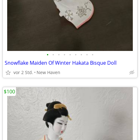
•
•
•
•
•
•
•
•
•
Snowflake Maiden Of Winter Hakata Bisque Doll
vor 2 Std.
New Haven
$100