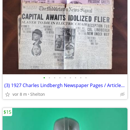
•
•
•
•
•
•
•
•
•
(3) 1927 Charles Lindbergh Newspaper Pages / Articles Historic Flight
vor 8 m
Shelton
$15