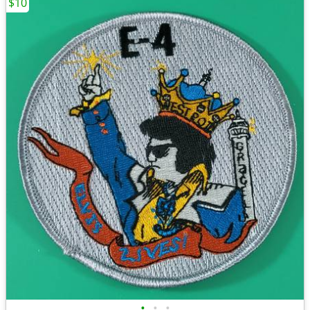
$10
•
•
•