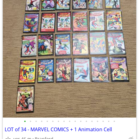
•
•
•
•
•
•
•
•
•
•
•
•
•
•
•
•
•
LOT of 34 - MARVEL COMICS + 1 Animation Cell
vor 46 m
Branford