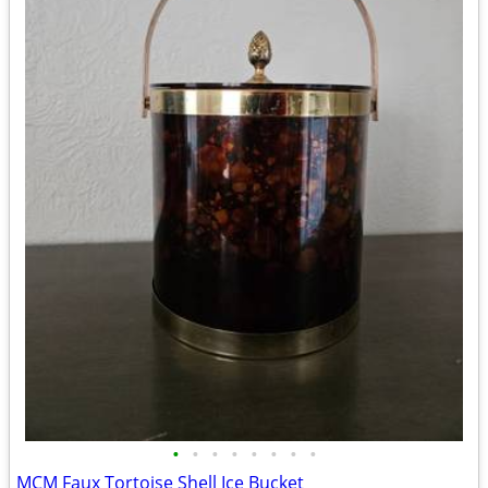
•
•
•
•
•
•
•
•
MCM Faux Tortoise Shell Ice Bucket