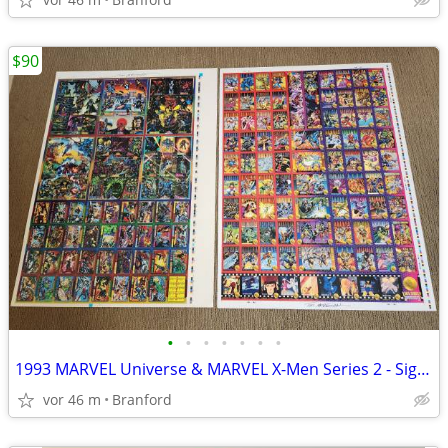
$90
•
•
•
•
•
•
•
1993 MARVEL Universe & MARVEL X-Men Series 2 - Signed - (Uncut Sheets)
vor 46 m
Branford