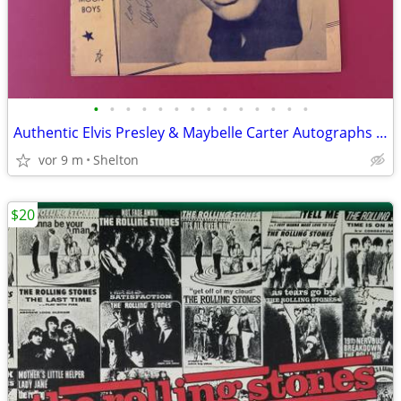
•
•
•
•
•
•
•
•
•
•
•
•
•
•
Authentic Elvis Presley & Maybelle Carter Autographs Souvenir Album
vor 9 m
Shelton
$20