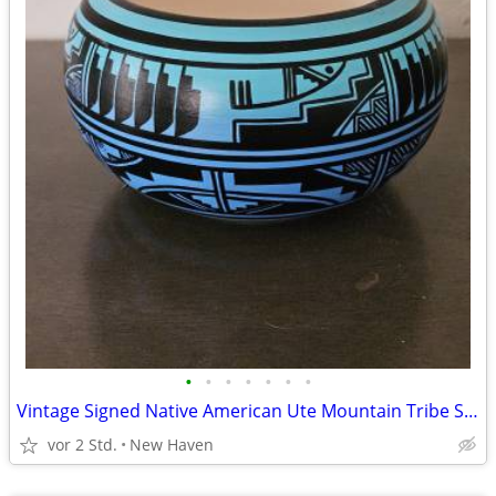
•
•
•
•
•
•
•
Vintage Signed Native American Ute Mountain Tribe Southwestern Pottery
vor 2 Std.
New Haven