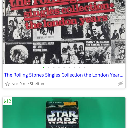
•
•
•
•
•
•
•
•
•
The Rolling Stones Singles Collection the London Years Song Book - NOS
vor 9 m
Shelton
$12