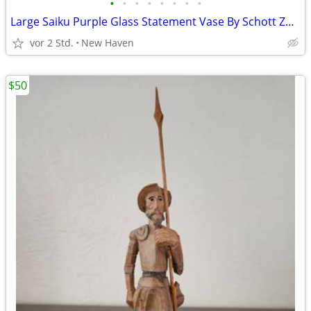
•
•
•
•
•
•
•
•
Large Saiku Purple Glass Statement Vase By Schott Zwiesel
vor 2 Std.
New Haven
$50