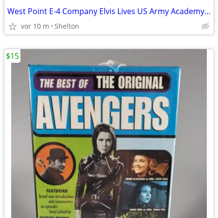
West Point E-4 Company Elvis Lives US Army Academy Jacket Patch
vor 10 m
Shelton
$15