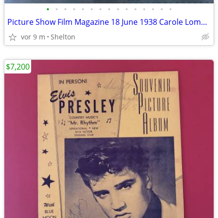
•
•
•
•
•
•
•
•
•
•
•
•
•
•
•
Picture Show Film Magazine 18 June 1938 Carole Lombard James Cagney
vor 9 m
Shelton
$7,200