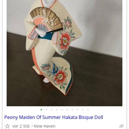
•
•
•
•
•
•
•
•
•
•
Peony Maiden Of Summer Hakata Bisque Doll
vor 2 Std.
New Haven