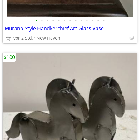
•
•
•
•
•
•
•
•
•
•
•
•
•
Murano Style Handkerchief Art Glass Vase
vor 2 Std.
New Haven
$100