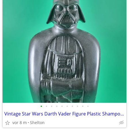
•
•
•
•
•
•
•
•
•
•
Vintage Star Wars Darth Vader Figure Plastic Shampoo Bottle 1981
vor 8 m
Shelton