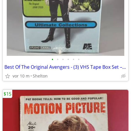
•
•
•
•
•
•
Best Of The Original Avengers - (3) VHS Tape Box Set – Sealed
vor 10 m
Shelton
$15